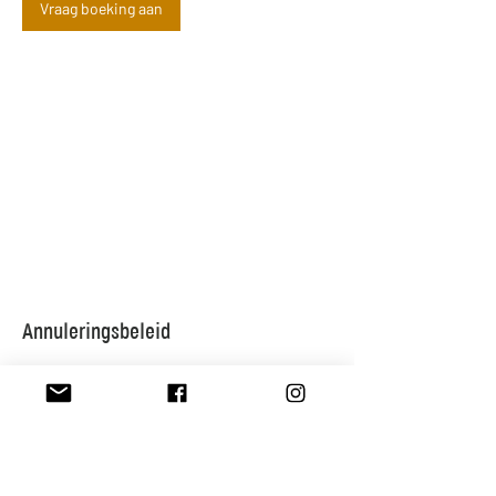
Vraag boeking aan
Annuleringsbeleid
Om te annuleren of te herplannen, gelieve 24u
op voorhand contact op te nemen.
Contactgegevens