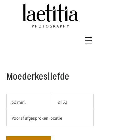
Moederkesliefde
150
euro
30 min.
3
€ 150
0
m
Vooraf afgesproken locatie
i
n
.